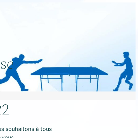
ise
22
ous souhaitons à tous
-vous.