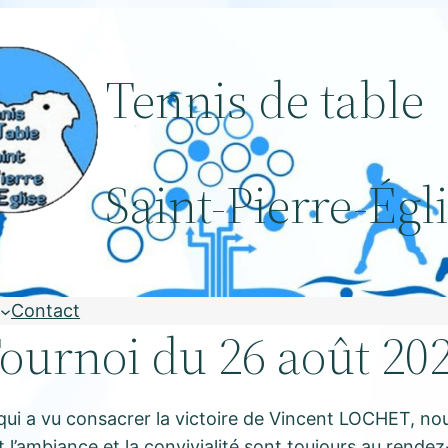
Tennis de table
Saint-Pierre-Égl
Contact
ournoi du 26 août 20
é qui a vu consacrer la victoire de Vincent LOCHET, n
 l’ambiance et la convivialité sont toujours au rendez