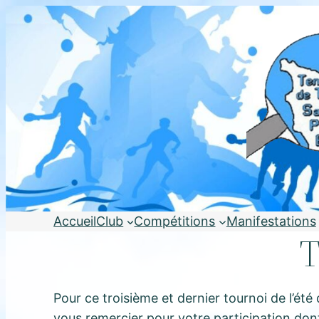
Aller
au
contenu
Accueil
Club
Compétitions
Manifestations
T
Pour ce troisième et dernier tournoi de l’ét
vous remercier pour votre participation dont