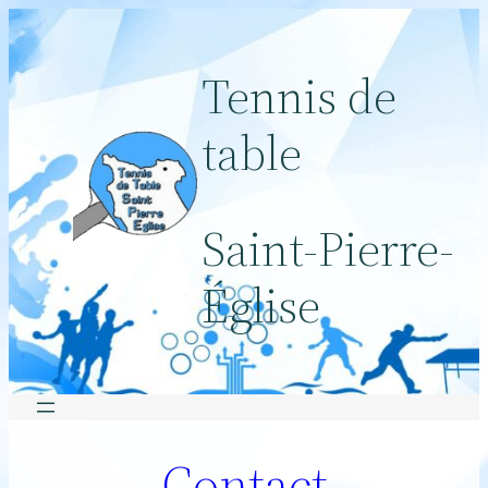
Aller
au
Tennis de
contenu
table
Saint-Pierre-
Église
Contact