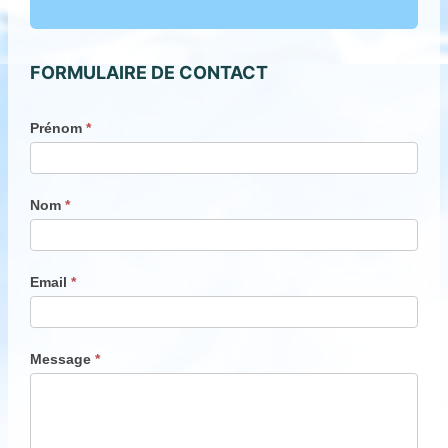
FORMULAIRE DE CONTACT
C
Prénom
*
o
n
Nom
*
t
a
c
Email
*
t
U
s
Message
*